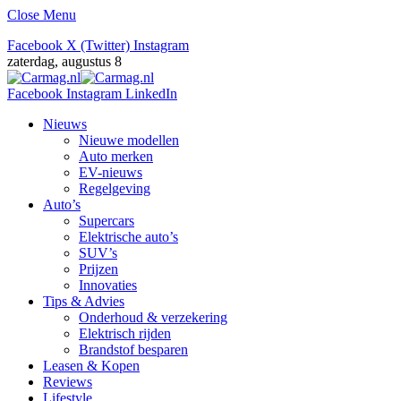
Close Menu
Facebook
X (Twitter)
Instagram
zaterdag, augustus 8
Facebook
Instagram
LinkedIn
Nieuws
Nieuwe modellen
Auto merken
EV-nieuws
Regelgeving
Auto’s
Supercars
Elektrische auto’s
SUV’s
Prijzen
Innovaties
Tips & Advies
Onderhoud & verzekering
Elektrisch rijden
Brandstof besparen
Leasen & Kopen
Reviews
Lifestyle