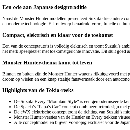
Een ode aan Japanse designtraditie
Naast de Monster Hunter modellen presenteert Suzuki drie andere con
en moderne technologie. Elk ontwerp benadrukt vorm, functie en hum
Compact, elektrisch en klaar voor de toekomst
Een van de conceptauto’s is volledig elektrisch en toont Suzuki’s amb
het merk speelplezier met toekomstgerichte innovatie. Dit sluit goed aa
Monster Hunter-thema komt tot leven
Binnen en buiten zijn de Monster Hunter wagens rijkuitgevoerd met ga
droom op wielen en een knap staaltje fansvermaak door een autoconc
Highlights van de Tokio-reeks
De Suzuki Every “Mountain Style” is een gemoderniseerde kei
De Spacia’s “Papa’s Car” concept combineert retrodesign met g
De eWX elektrische concept toont de richting van Suzuki’s micr
Monster Hunter-versies van de Hustler en Every trekken visueel
Alle conceptmodellen blijven voorlopig exclusief voor de Japa