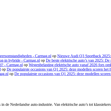
 weersomstandigheden - Carmag.nl
op
Nieuwe Audi Q3 Sportback 2025: La
ug-in hybride - Carmag.nl
op
De beste elektrische auto’s van 2025: De 
nd? - Carmag.nl
op
Wegenbelasting elektrische auto vanaf 2026 fors om
l
op
De populairste occasions van Q1 2025: deze modellen scoren het 
mag.nl
op
De populairste occasions van Q1 2025: deze modellen scoren
in de Nederlandse auto-industrie. Van elektrische auto’s tot klassieker