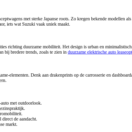
ceptwagens met sterke Japanse roots. Zo kregen bekende modellen als d
or, iets wat Suzuki vaak uniek maakt.
ities richting duurzame mobiliteit. Het design is urban en minimalistis
n bij bredere trends, zoals te zien in
duurzame elektrische auto leaseopt
me-elementen. Denk aan drakenprints op de carrosserie en dashboardaccen
ern.
-auto met outdoorlook.
ezinspraktijk.
omobiliteit.
 direct de aandacht.
nse markt.