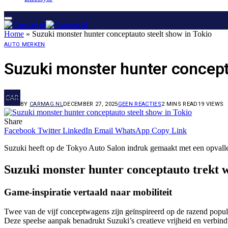
Home
»
Suzuki monster hunter conceptauto steelt show in Tokio
AUTO MERKEN
Suzuki monster hunter concept
BY
CARMAG.NL
DECEMBER 27, 2025
GEEN REACTIES
2 MINS READ
19
VIEWS
Share
Facebook
Twitter
LinkedIn
Email
WhatsApp
Copy Link
Suzuki heeft op de Tokyo Auto Salon indruk gemaakt met een opvalle
Suzuki monster hunter conceptauto trekt 
Game-inspiratie vertaald naar mobiliteit
Twee van de vijf conceptwagens zijn geïnspireerd op de razend popula
Deze speelse aanpak benadrukt Suzuki’s creatieve vrijheid en verbindt