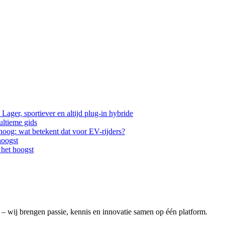
ger, sportiever en altijd plug-in hybride
ultieme gids
hoog: wat betekent dat voor EV-rijders?
hoogst
 het hoogst
s – wij brengen passie, kennis en innovatie samen op één platform.