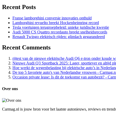
Recent Posts
Franse lamborghini conversie innovaties onthuld
Lamborghini revuelto breekt Hockenheimring record
Tesla voertuigen terugroepbeleid: unieke juridische kwestie
Audi 5000 CS Quattro recordauto breekt snelheidsrecords
Renault Twingo elektrisch rijden: glimlach gegarandeerd
Recent Comments
rijtest van de nieuwe elektrische Audi Q6 e-tron onder koude
Nieuwe Audi Q3 Sportback 2025: Lager, sportiever en altijd pl
Hoe werkt de wegenbelasting bij elektrische auto’s in Nederla
De top 5 favoriete auto's van Nederlandse vrouwen - Carmag.n
Occasion private lease: Is dit de toekomst van autobezit? - Car
Over ons
Carmag.nl is jouw bron voor het laatste autonieuws, reviews en trends 