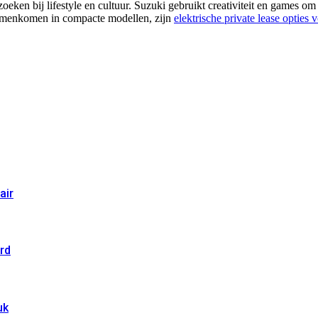
ken bij lifestyle en cultuur. Suzuki gebruikt creativiteit en games om 
 samenkomen in compacte modellen, zijn
elektrische private lease opties
air
rd
uk