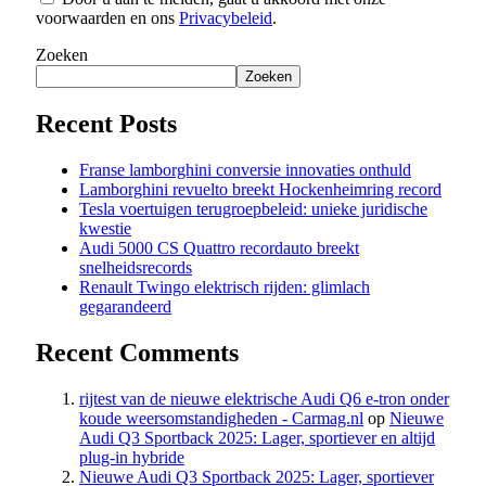
voorwaarden en ons
Privacybeleid
.
Zoeken
Zoeken
Recent Posts
Franse lamborghini conversie innovaties onthuld
Lamborghini revuelto breekt Hockenheimring record
Tesla voertuigen terugroepbeleid: unieke juridische
kwestie
Audi 5000 CS Quattro recordauto breekt
snelheidsrecords
Renault Twingo elektrisch rijden: glimlach
gegarandeerd
Recent Comments
rijtest van de nieuwe elektrische Audi Q6 e-tron onder
koude weersomstandigheden - Carmag.nl
op
Nieuwe
Audi Q3 Sportback 2025: Lager, sportiever en altijd
plug-in hybride
Nieuwe Audi Q3 Sportback 2025: Lager, sportiever