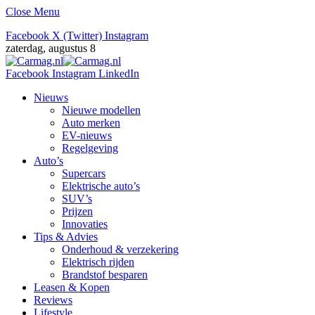
Close Menu
Facebook
X (Twitter)
Instagram
zaterdag, augustus 8
Facebook
Instagram
LinkedIn
Nieuws
Nieuwe modellen
Auto merken
EV-nieuws
Regelgeving
Auto’s
Supercars
Elektrische auto’s
SUV’s
Prijzen
Innovaties
Tips & Advies
Onderhoud & verzekering
Elektrisch rijden
Brandstof besparen
Leasen & Kopen
Reviews
Lifestyle