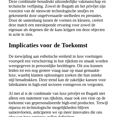
Deze combinatie benadrukt uitzonderlijke vakmanschap en
technische verfijning. Zowel de Bugatti als het privéjet zijn
voorzien van de nieuwste technologische snufjes en
gekenmerkt door ongeëvenaarde snelheden en prestaties.
Door de samenhang tussen de vormen en kleuren, creëert
deze match een meeslepende ervaring voor zowel de
eigenaar als degenen die de kans krijgen om deze objecten
in actie te zien.
Implicaties voor de Toekomst
De toewijding aan esthetische eenheid in luxe voertuigen
voorspelt een verschuiving in hoe rijkdom en smaak worden
weergegeven in persoonlijke bezittingen. Dit zou kunnen
leiden tot een nog grotere vraag naar op maat gemaakte
luxe, waarbij klanten oplossingen zoeken die hun unieke
stijl benadrukken. Deze trend kan de zakelijke kansen voor
fabrikanten in high-end sectoren vormgeven en vergroten.
Al met al is de combinatie van luxe privéjet en Bugatti niet
alleen een statement van rijkdom, maar ook een visie op de
toekomst van gepersonaliseerde high-end producten. Terwijl
riqueza en technologische mogelijkheden blijven
samenvloeien, anticiperen we op meer innovaties die ons
idee van luxe opnieuw zullen definiëren.