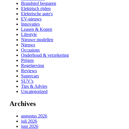
Brandstof besparen
Elektrisch rijden
Elektrische auto's
EV-nieuws
Innovaties
Leasen & Kopen
Lifestyle
Nieuwe modellen
Nieuws
Occasions
Onderhoud & verzekering
Prijzen
Regelgeving
Reviews
Supercars
SUV’s
Tips & Advies
Uncategorized
Archives
augustus 2026
juli 2026
juni 2026