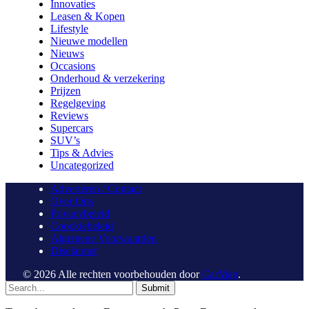
Innovaties
Leasen & Kopen
Lifestyle
Nieuwe modellen
Nieuws
Occasions
Onderhoud & verzekering
Prijzen
Regelgeving
Reviews
Supercars
SUV’s
Tips & Advies
Uncategorized
Adverteren / Contact
Over Ons
Privacybeleid
Coockiebeleid
Algemene Voorwaarden
Disclaimer
© 2026 Alle rechten voorbehouden door
CarMag
.
Submit