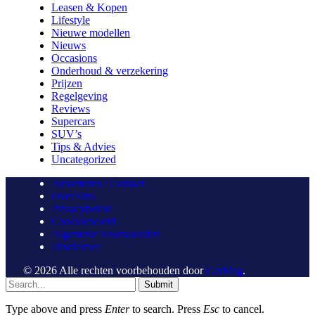
Leasen & Kopen
Lifestyle
Nieuwe modellen
Nieuws
Occasions
Onderhoud & verzekering
Prijzen
Regelgeving
Reviews
Supercars
SUV’s
Tips & Advies
Uncategorized
Adverteren / Contact
Over Ons
Privacybeleid
Coockiebeleid
Algemene Voorwaarden
Disclaimer
© 2026 Alle rechten voorbehouden door
CarMag
.
Submit
Type above and press
Enter
to search. Press
Esc
to cancel.