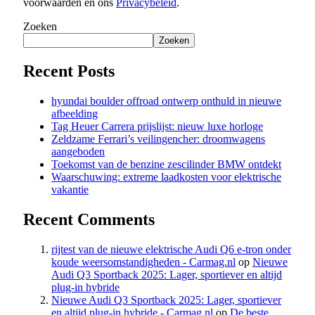
voorwaarden en ons
Privacybeleid
.
Zoeken
Zoeken
Recent Posts
hyundai boulder offroad ontwerp onthuld in nieuwe
afbeelding
Tag Heuer Carrera prijslijst: nieuw luxe horloge
Zeldzame Ferrari’s veilingencher: droomwagens
aangeboden
Toekomst van de benzine zescilinder BMW ontdekt
Waarschuwing: extreme laadkosten voor elektrische
vakantie
Recent Comments
rijtest van de nieuwe elektrische Audi Q6 e-tron onder
koude weersomstandigheden - Carmag.nl
op
Nieuwe
Audi Q3 Sportback 2025: Lager, sportiever en altijd
plug-in hybride
Nieuwe Audi Q3 Sportback 2025: Lager, sportiever
en altijd plug-in hybride - Carmag.nl
op
De beste