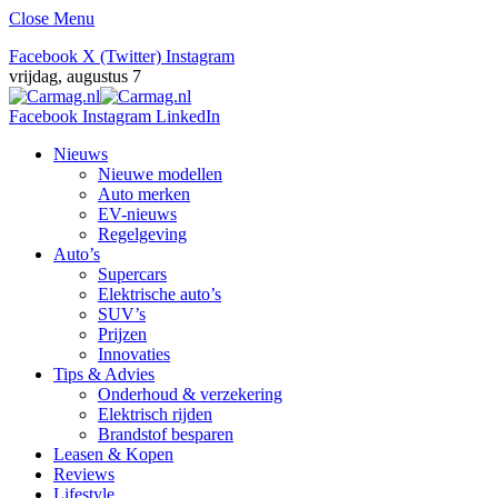
Close Menu
Facebook
X (Twitter)
Instagram
vrijdag, augustus 7
Facebook
Instagram
LinkedIn
Nieuws
Nieuwe modellen
Auto merken
EV-nieuws
Regelgeving
Auto’s
Supercars
Elektrische auto’s
SUV’s
Prijzen
Innovaties
Tips & Advies
Onderhoud & verzekering
Elektrisch rijden
Brandstof besparen
Leasen & Kopen
Reviews
Lifestyle