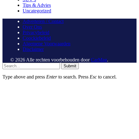
Tips & Advies
Uncategorized
Adverteren / Contact
Over Ons
Privacybeleid
Coockiebeleid
Algemene Voorwaarden
Disclaimer
© 2026 Alle rechten voorbehouden door
CarMag
.
Submit
Type above and press
Enter
to search. Press
Esc
to cancel.