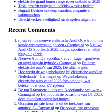
elektrische grand tourer range rover onthuld in 2028
Tesla proefrit veiligheid: beleidskwesties belicht
Bugatti Destrier ontwerpwaarden: elegantie en
vakmanschap
Utrecht verkeersveiligheid maatregelen uitgebreid
Recent Comments
rijtest van de nieuwe elektrische Audi Q6 e-tron onder
koude weersomstandigheden - Carmag.nl
op
Nieuwe
Audi Q3 Sportback 2025: Lager, sportiever en altijd
plug-in hybride
Nieuwe Audi Q3 Sportback 2025: Lager, sportiever
en altijd plug-in hybride - Carmag.nl
op
De beste
elektrische auto’s van 2025: De ultieme gids
Hoe werkt de wegenbelasting bij elektrische auto’s in
Nederland? - Carmag.nl
op
Wegenbelasting
elektrische auto vanaf 2026 fors omhoog: wat
betekent dat voor EV-rijders?
De top 5 favoriete auto's van Nederlandse vrouwen -
Carmag.nl
op
De populairste occasions van Q1 2025:
deze modellen scoren het hoogst
Occasion private lease: Is dit de toekomst van
autobezit? - Carmag.nl
op
De populairste occasions