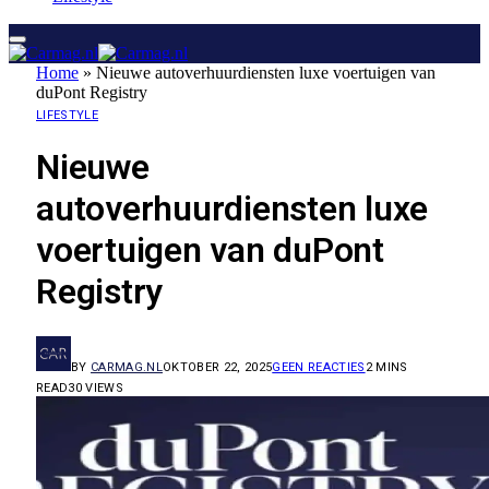
Home
»
Nieuwe autoverhuurdiensten luxe voertuigen van
duPont Registry
LIFESTYLE
Nieuwe
autoverhuurdiensten luxe
voertuigen van duPont
Registry
BY
CARMAG.NL
OKTOBER 22, 2025
GEEN REACTIES
2 MINS
READ
30
VIEWS