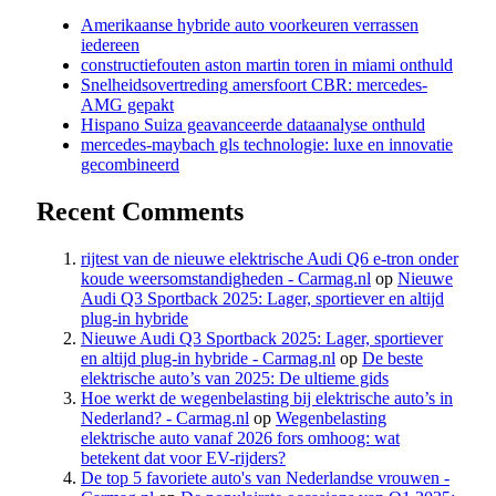
Amerikaanse hybride auto voorkeuren verrassen
iedereen
constructiefouten aston martin toren in miami onthuld
Snelheidsovertreding amersfoort CBR: mercedes-
AMG gepakt
Hispano Suiza geavanceerde dataanalyse onthuld
mercedes-maybach gls technologie: luxe en innovatie
gecombineerd
Recent Comments
rijtest van de nieuwe elektrische Audi Q6 e-tron onder
koude weersomstandigheden - Carmag.nl
op
Nieuwe
Audi Q3 Sportback 2025: Lager, sportiever en altijd
plug-in hybride
Nieuwe Audi Q3 Sportback 2025: Lager, sportiever
en altijd plug-in hybride - Carmag.nl
op
De beste
elektrische auto’s van 2025: De ultieme gids
Hoe werkt de wegenbelasting bij elektrische auto’s in
Nederland? - Carmag.nl
op
Wegenbelasting
elektrische auto vanaf 2026 fors omhoog: wat
betekent dat voor EV-rijders?
De top 5 favoriete auto's van Nederlandse vrouwen -