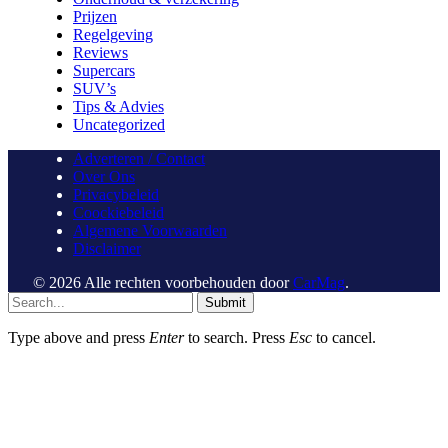
Prijzen
Regelgeving
Reviews
Supercars
SUV’s
Tips & Advies
Uncategorized
Adverteren / Contact
Over Ons
Privacybeleid
Coockiebeleid
Algemene Voorwaarden
Disclaimer
© 2026 Alle rechten voorbehouden door
CarMag
.
Submit
Type above and press
Enter
to search. Press
Esc
to cancel.