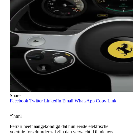
Share
Facebook
Twitter
LinkedIn
Email
WhatsApp
Copy Link
“`html
Ferrari heeft aangekondigd dat hun eerste elektrische
voertuig fors duurder zal zijn dan verwacht. Dit nieuws,