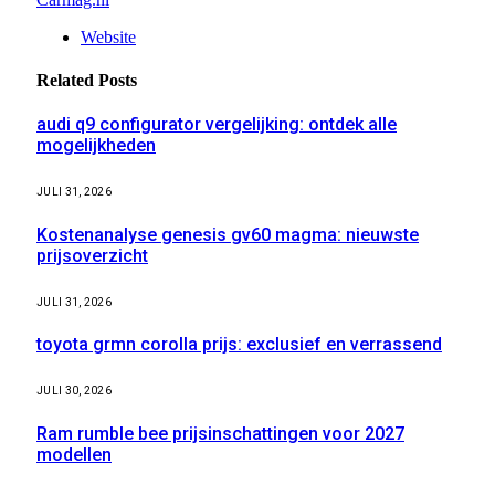
Website
Related
Posts
audi q9 configurator vergelijking: ontdek alle
mogelijkheden
JULI 31, 2026
Kostenanalyse genesis gv60 magma: nieuwste
prijsoverzicht
JULI 31, 2026
toyota grmn corolla prijs: exclusief en verrassend
JULI 30, 2026
Ram rumble bee prijsinschattingen voor 2027
modellen