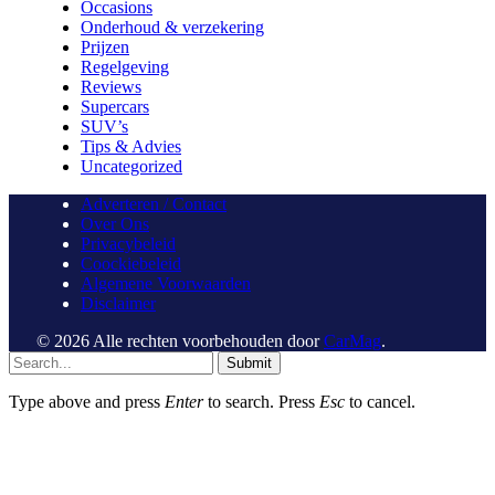
Occasions
Onderhoud & verzekering
Prijzen
Regelgeving
Reviews
Supercars
SUV’s
Tips & Advies
Uncategorized
Adverteren / Contact
Over Ons
Privacybeleid
Coockiebeleid
Algemene Voorwaarden
Disclaimer
© 2026 Alle rechten voorbehouden door
CarMag
.
Submit
Type above and press
Enter
to search. Press
Esc
to cancel.