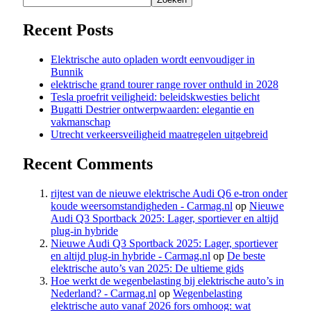
Recent Posts
Elektrische auto opladen wordt eenvoudiger in
Bunnik
elektrische grand tourer range rover onthuld in 2028
Tesla proefrit veiligheid: beleidskwesties belicht
Bugatti Destrier ontwerpwaarden: elegantie en
vakmanschap
Utrecht verkeersveiligheid maatregelen uitgebreid
Recent Comments
rijtest van de nieuwe elektrische Audi Q6 e-tron onder
koude weersomstandigheden - Carmag.nl
op
Nieuwe
Audi Q3 Sportback 2025: Lager, sportiever en altijd
plug-in hybride
Nieuwe Audi Q3 Sportback 2025: Lager, sportiever
en altijd plug-in hybride - Carmag.nl
op
De beste
elektrische auto’s van 2025: De ultieme gids
Hoe werkt de wegenbelasting bij elektrische auto’s in
Nederland? - Carmag.nl
op
Wegenbelasting
elektrische auto vanaf 2026 fors omhoog: wat